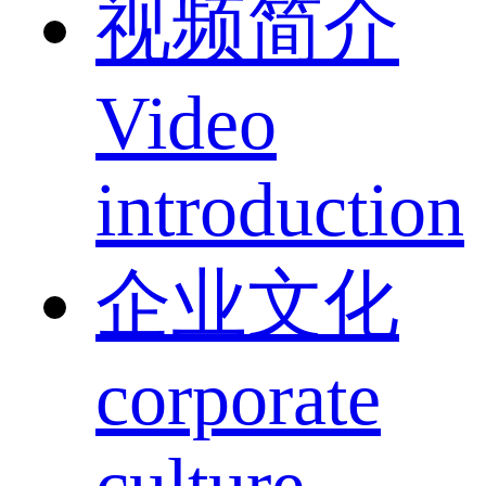
视频简介
Video
introduction
企业文化
corporate
culture