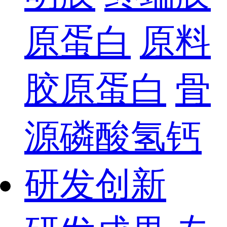
原蛋白
原料
胶原蛋白
骨
源磷酸氢钙
研发创新