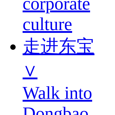
corporate
culture
走进东宝
∨
Walk into
Dongbao