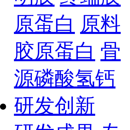
原蛋白
原料
胶原蛋白
骨
源磷酸氢钙
研发创新