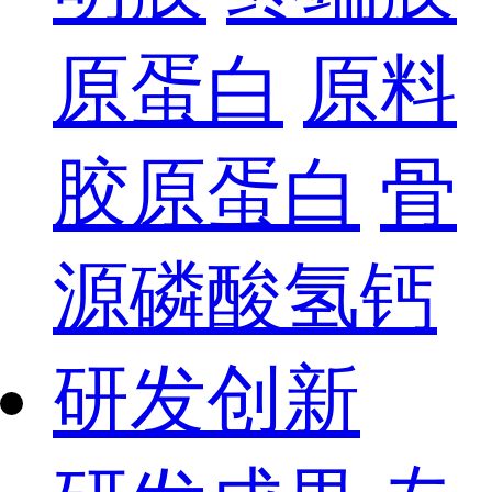
原蛋白
原料
胶原蛋白
骨
源磷酸氢钙
研发创新