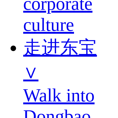
corporate
culture
走进东宝
∨
Walk into
Dongbao