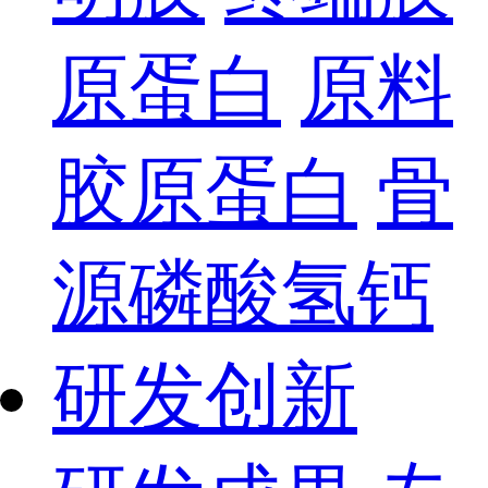
原蛋白
原料
胶原蛋白
骨
源磷酸氢钙
研发创新