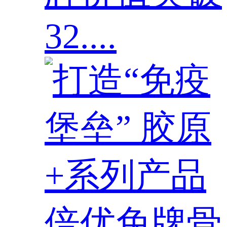
32....