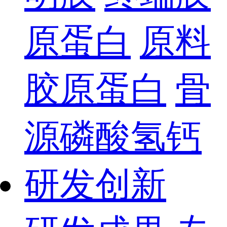
原蛋白
原料
胶原蛋白
骨
源磷酸氢钙
研发创新