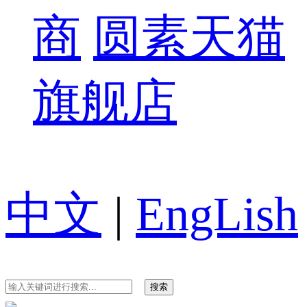
商
圆素天猫
旗舰店
中文
|
EngLish