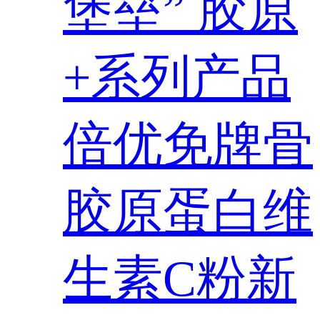
堡垒” 胶原
+系列产品
倍优免牌骨
胶原蛋白维
生素C粉新