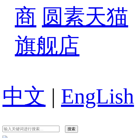
商
圆素天猫
旗舰店
中文
|
EngLish