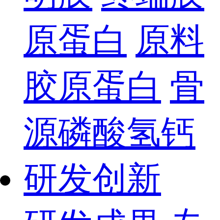
原蛋白
原料
胶原蛋白
骨
源磷酸氢钙
研发创新