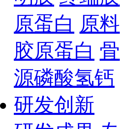
原蛋白
原料
胶原蛋白
骨
源磷酸氢钙
研发创新