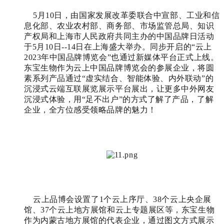
5月10日，
由
国家发展改革委联合中宣部、工业和信
息化部、农业农村部、商务部、市场监管总局、知识
产权局和上海市人民政府共同主办
的中国品牌日活动
于5月10日--14日在上海盛大举办。
同步开启的“云
上
2023年中国品牌博览会
”也通过新媒体平台正式上线。
东宝生物作为云上中国品牌博览会的参展企业，将圆
素系列产品通过
“虚实结合、智能体验、内外联动”
的
沉浸式云端互联展览展示平台
展出
，
让更多中外网友
沉浸式体验
，
用“足不出户”的方式了解了产品，了解
企业，
全方位
感受
领略品牌
的
魅力！
云上品博会设置了1个云上序厅、38个云上央企展
馆、37个云上地方展馆和云上专题展区等，
东宝生物
作为内蒙古地方展馆的代表企业
，通过图文
方式展示