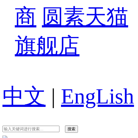
商
圆素天猫
旗舰店
中文
|
EngLish