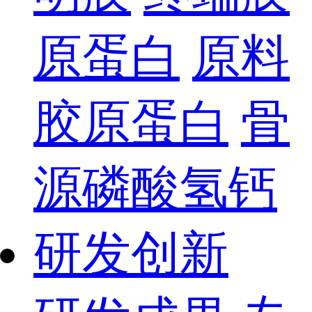
原蛋白
原料
胶原蛋白
骨
源磷酸氢钙
研发创新