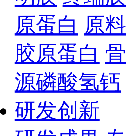
原蛋白
原料
胶原蛋白
骨
源磷酸氢钙
研发创新