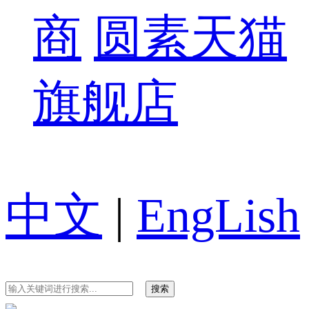
商
圆素天猫
旗舰店
中文
|
EngLish