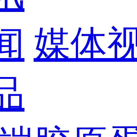
闻
媒体
品