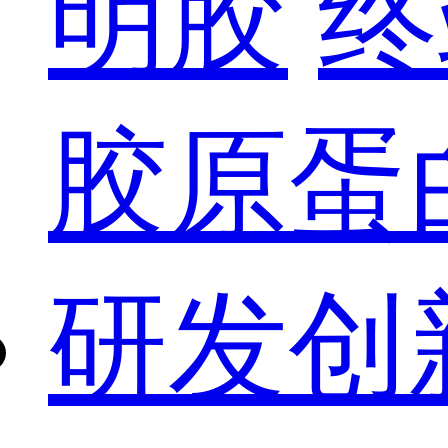
明胶
终
胶原蛋
研发创