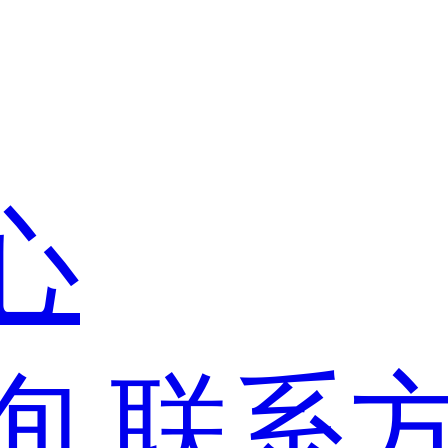
心
询
联系