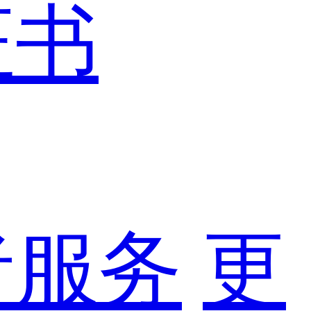
证书
者服务
更