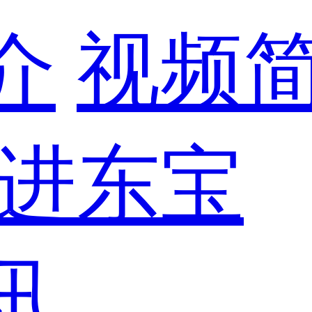
介
视频
进东宝
讯