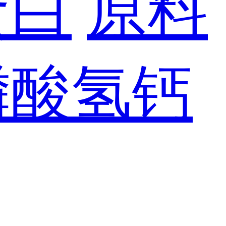
蛋白
原料
磷酸氢钙