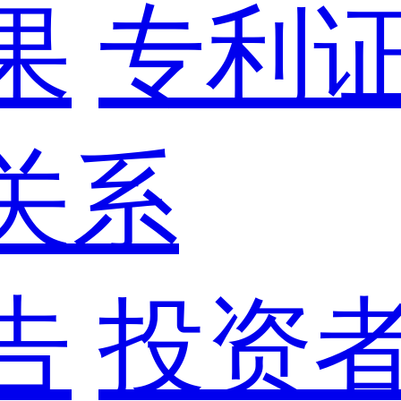
果
专利
关系
告
投资