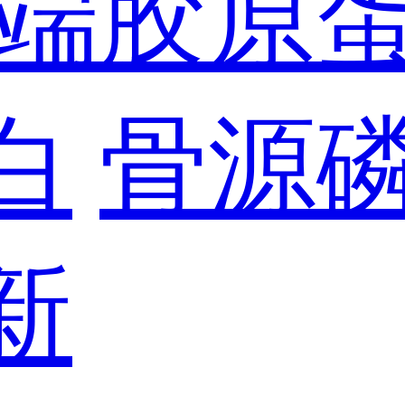
端胶原
白
骨源
新