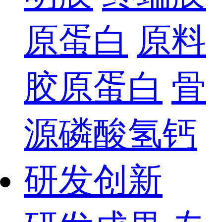
原蛋白
原料
胶原蛋白
骨
源磷酸氢钙
研发创新