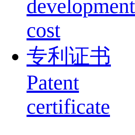
development
cost
专利证书
Patent
certificate