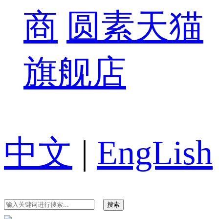
商
圆素天猫
旗舰店
中文
|
EngLish