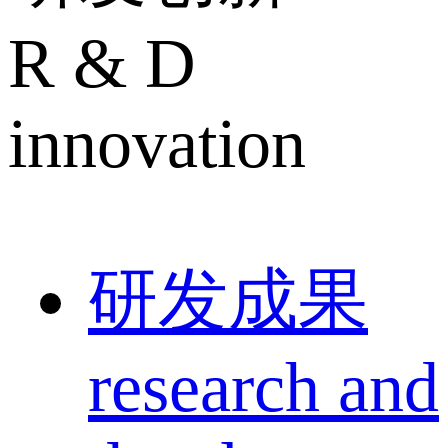
R & D
innovation
研发成果
research and