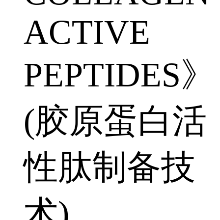
ACTIVE
PEPTIDES》
(胶原蛋白活
性肽制备技
术)