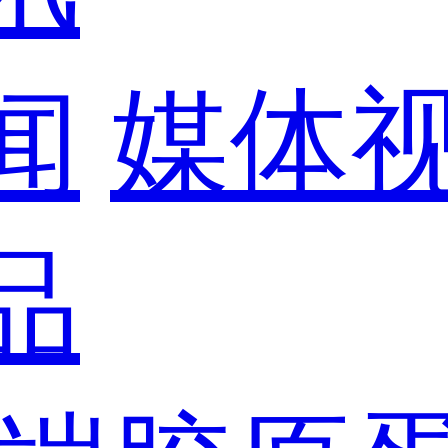
闻
媒体
品