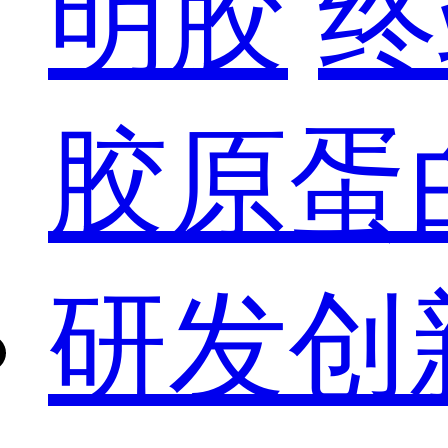
明胶
终
胶原蛋
研发创