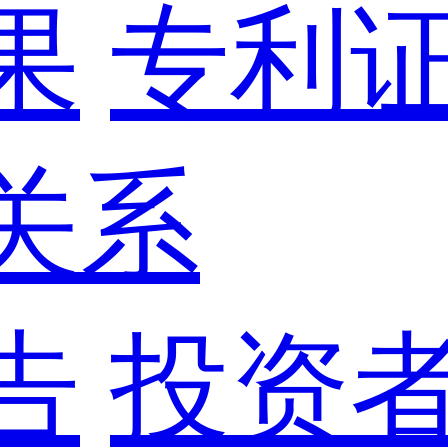
果
专利
关系
告
投资