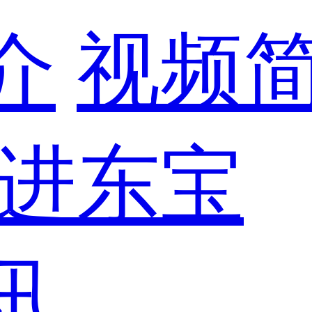
介
视频
进东宝
讯