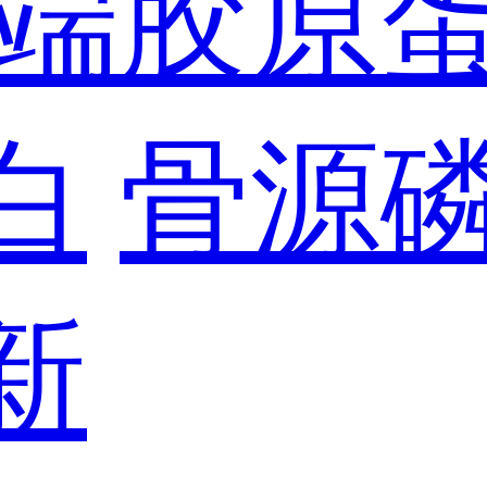
端胶原
白
骨源
新