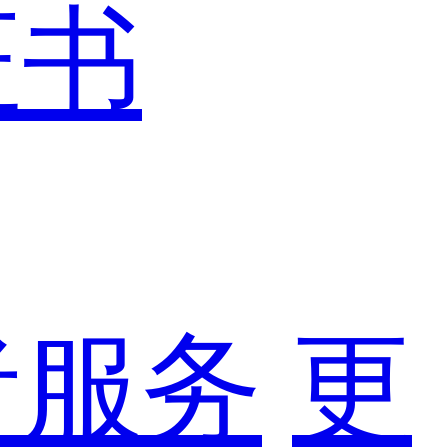
证书
者服务
更