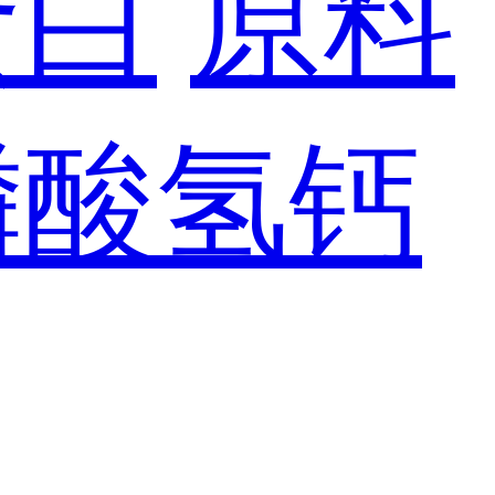
蛋白
原料
磷酸氢钙