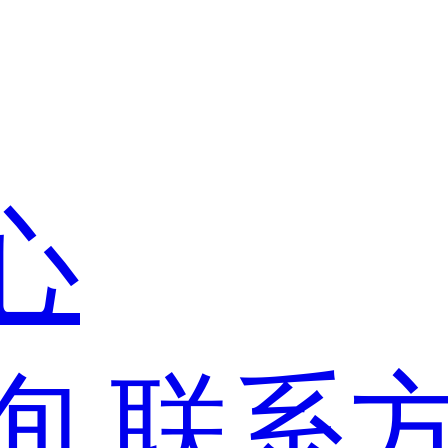
心
询
联系