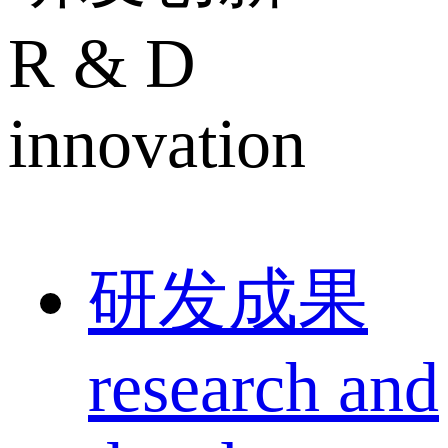
R & D
innovation
研发成果
research and