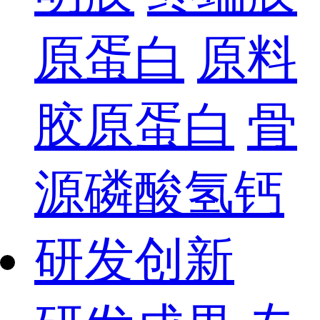
原蛋白
原料
胶原蛋白
骨
源磷酸氢钙
研发创新