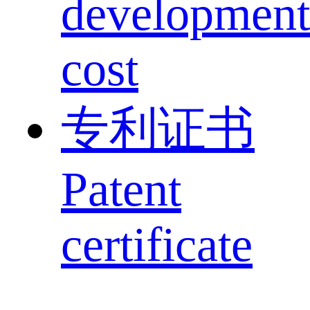
development
cost
专利证书
Patent
certificate