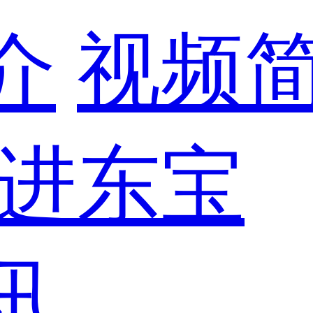
介
视频
进东宝
讯