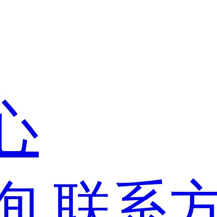
心
询
联系