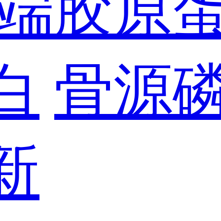
端胶原
白
骨源
新