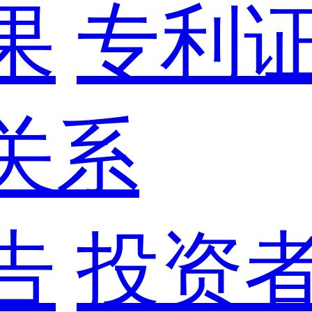
果
专利
关系
告
投资