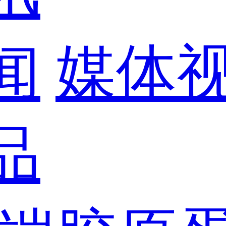
闻
媒体
品