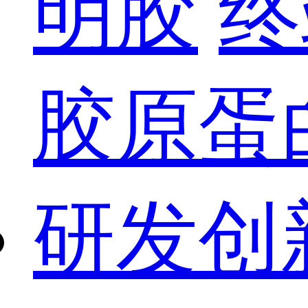
明胶
终
胶原蛋
研发创