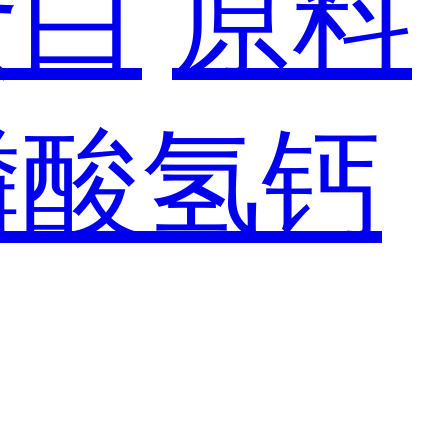
蛋白
原料
磷酸氢钙